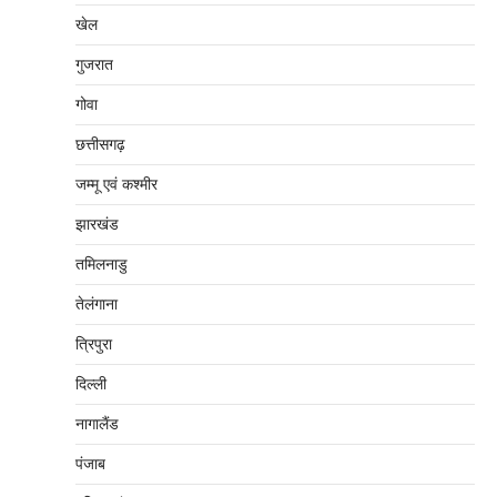
खेल
गुजरात
गोवा
छत्तीसगढ़
जम्‍मू एवं कश्‍मीर
झारखंड
तमिलनाडु
तेलंगाना
त्रिपुरा
दिल्‍ली
नागालैंड
पंजाब