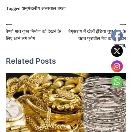
Tagged
अनुमंडलीय अस्पताल बगहा
Post
⟵
⟶
वैष्णो मात गुफा निर्माण को देखने के
बेगूसराय में खेलों इंडिया यूथ गेम्स के
navigation
लिए आने लगे लोग
तहत फुटबॉल मैच का शानदार
आगाज़,
Related Posts