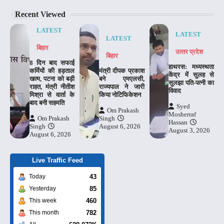
Recent Viewed
LATEST
LATEST
LATEST
बिहार
उत्‍तर प्रदेश
बिहार
8 दिन बाद सफाई
हाथरस: मध्यस्थता
कर्मियों की हड़ताल
मंत्री दीपक प्रकाश
केंद्र में सुलह से
खत्म, पटना को बड़ी
बने एमएलसी,
सुलझा पति-पत्नी का
राहत, मंत्री नीतीश
राज्यपाल ने जारी
विवाद
मिश्रा से वार्ता के
किया नोटिफिकेशन
बाद बनी सहमति
Syed
Om Prakash
Mosherraf
Om Prakash
Singh
Hassan
Singh
August 6, 2026
August 3, 2026
August 6, 2026
Live Traffic Feed
43
Today
85
Yesterday
460
This week
782
This month