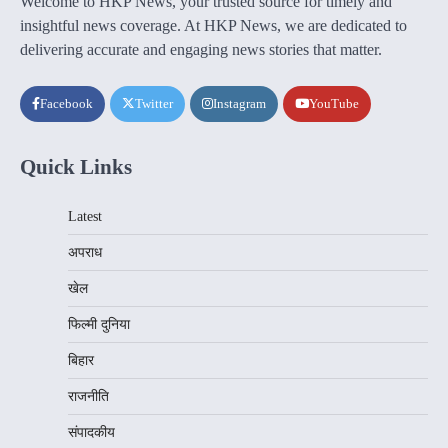
Welcome to HKP News, your trusted source for timely and
insightful news coverage. At HKP News, we are dedicated to
delivering accurate and engaging news stories that matter.
Facebook
Twitter
Instagram
YouTube
Quick Links
Latest
अपराध
खेल
फिल्मी दुनिया
बिहार
राजनीति
संपादकीय