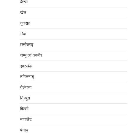
केरल
खेल
गुजरात
गोवा
छत्तीसगढ़
जम्‍मू एवं कश्‍मीर
झारखंड
तमिलनाडु
तेलंगाना
त्रिपुरा
दिल्‍ली
नागालैंड
पंजाब