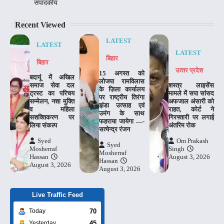
संपादकीय
Recent Viewed
LATEST
LATEST
LATEST
बिहार
बिहार
उत्‍तर प्रदेश
15 अगस्त को
बदायूं में अखिल
लोजपा रामविलास
समाज सेवा दल
शस्त्र लाइसेंस
के ज़िला कार्यालय
ट्रस्ट का परिचय
मामले में सपा सांसद
पर राष्ट्रीय तिरंगा
सम्मेलन, नशा मुक्ति
अफजाल अंसारी को
झंडा उत्साह एवं
व महिला
राहत, कोर्ट ने
उमंग के साथ
सशक्तिकरण पर
गिरफ्तारी पर लगाई
फहराया जायेगा —-
लिया संकल्प
अंतरिम रोक
सत्येन्द्र रंजन
Syed
Om Prakash
Syed
Mosherraf
Singh
Mosherraf
Hassan
August 3, 2026
Hassan
August 3, 2026
August 3, 2026
Live Traffic Feed
70
Today
45
Yesterday