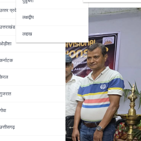
पुडुचेरी
उत्‍तर प्रदेश
लक्षद्वीप
उत्तराखंड
लद्दाख
ओड़ीशा
कर्नाटक
केरल
गुजरात
गोवा
छत्तीसगढ़