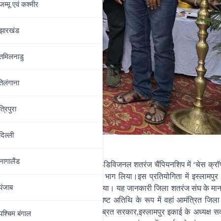
जम्‍मू एवं कश्‍मीर
झारखंड
तमिलनाडु
तेलंगाना
त्रिपुरा
दिल्‍ली
नागालैंड
हॉल में आयोजित प्रथम इस्लामपुर सब-डिविजनल शतरंज चैंपियनशिप में ‘चेस क्रॉ
ब-डिविजन के लगभग 75 प्रतिभागियों ने भाग लिया।इस प्रतियोगिता में इस्लामपुर
पंजाब
11 वर्ग में चैंपियन का खिताब अपने नाम किया। यह जानकारी जिला शतरंज संघ के म
 से दी।प्रतियोगिता का उद्घाटन विशिष्ट अतिथि के रूप में वहां आमंत्रित जिल
ानीय जिला शतरंज संघ के सचिव सुब्रत सरकार,इस्लामपुर इकाई के अध्यक्ष सर्
पश्चिम बंगाल