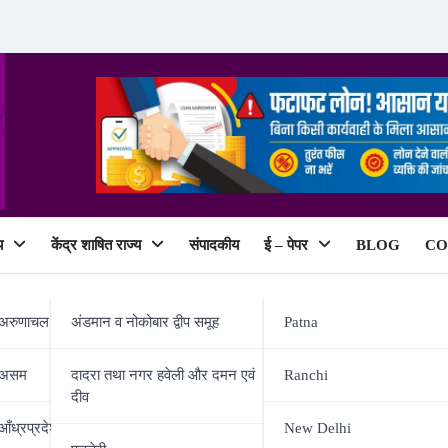
य
केंद्र शाषित राज्य
संपादकीय
ई – पेपर
BLOG
CO
ePaper
अरुणाचल प्रदेश
अंडमान व नोकोबार द्वीप समूह
Patna
असम
दादरा तथा नगर हवेली और दमन एवं
Ranchi
दीव
े छात्रों का दबदबा।
आँध्रप्रदेश
New Delhi