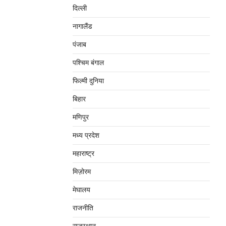
दिल्‍ली
नागालैंड
पंजाब
पश्चिम बंगाल
फिल्मी दुनिया
बिहार
मणिपुर
मध्‍य प्रदेश
महाराष्‍ट्र
मिज़ोरम
मेघालय
राजनीति