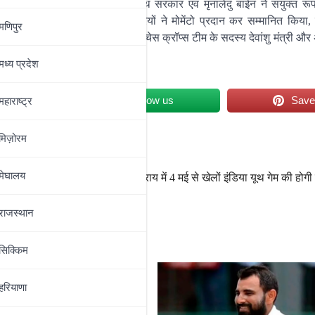
, वरिष्ठ शतरंज खिलाड़ी रवींद्रनाथ सरकार एवं मृनालेंदु बाईन ने संयुक्त र
या लाल अग्रवाल एवं अन्य पदाधिकारियों ने मोमेंटो प्रदान कर सम्मानित किय
मणिपुर
मल कर्मकार ने संचालन किया, जिन्हें चेस क्रॉप्स टीम के सदस्य देवांशु मंत्री और
मध्‍य प्रदेश
म के प्रति आभार व्यक्त किया।
et
Follow us
Sav
महाराष्‍ट्र
मिज़ोरम
ामपुर शतरंज
मेघालय
बेगूसराय में 4 मई से खेलों इंडिया यूथ गेम की होग
राजस्थान
सिक्किम
हरियाणा