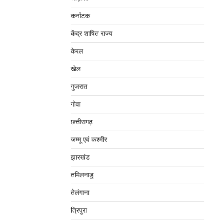
कर्नाटक
केंद्र शाषित राज्य
केरल
खेल
गुजरात
गोवा
छत्तीसगढ़
जम्‍मू एवं कश्‍मीर
झारखंड
तमिलनाडु
तेलंगाना
त्रिपुरा